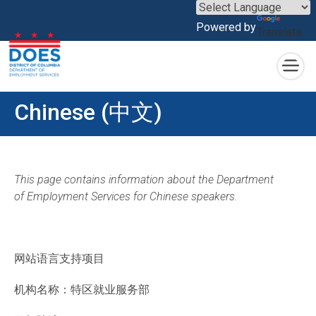
×
Powered by
Translate
Skip to main content
Chinese (中文)
This page contains information about the Department
of Employment Services for Chinese speakers.
网站语言支持项目
机构名称：特区就业服务部